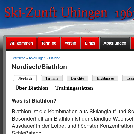
Willkommen
Termine
Verein
Links
Abteilungen
Startseite
»
Abteilungen
»
Biathlon
Nordisch/Biathlon
Nordisch
Termine
Berichte
Ergebnisse
Tea
Über Biathlon
Trainingsstätten
Was ist Biathlon?
Biathlon ist die Kombination aus Skilanglauf und S
Besonderheit am Biathlon ist der ständige Wechsel
Ausdauer in der Loipe, und höchster Konzentratio
Schießstand.