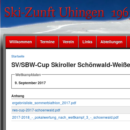
Willkommen
Termine
Verein
Links
Abteilungen
Startseite
SV/SBW-Cup Skiroller Schönwald-Weiß
Wettkampfdaten
9. September 2017
Anhang
ergebnisliste_sommerbiathlon_2017.pdf
rws-cup-2017-schoenwald.pdf
2017-2018_-_pokalwertung_nach_wettkampf_3_-_schoenwald.pdf