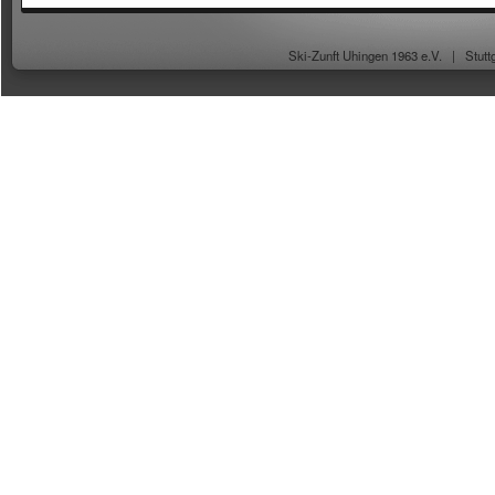
Ski-Zunft Uhingen 1963 e.V. |
Stutt