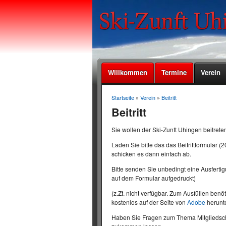
Willkommen
Termine
Verein
Startseite
»
Verein
»
Beitritt
Beitritt
Sie wollen der Ski-Zunft Uhingen beitret
Laden Sie bitte das das Beitrittformular 
schicken es dann einfach ab.
Bitte senden Sie unbedingt eine Ausfertigu
auf dem Formular aufgedruckt)
(z.Zt. nicht verfügbar. Zum Ausfüllen be
kostenlos auf der Seite von
Adobe
herunte
Haben Sie Fragen zum Thema Mitgliedscha