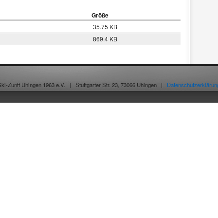
Größe
35.75 KB
869.4 KB
Ski-Zunft Uhingen 1963 e.V. |
Stuttgarter Str. 23, 73066 Uhingen |
Datenschutzerklärun