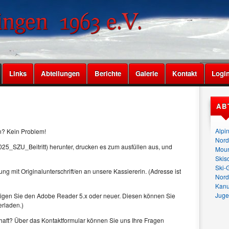
Links
Abteilungen
Berichte
Galerie
Kontakt
Logi
AB
Alpi
en? Kein Problem!
Nord
(2025_SZU_Beitritt) herunter, drucken es zum ausfüllen aus, und
Moun
Skis
Ski-
ng mit Originalunterschrift/en an unsere Kassiererin. (Adresse ist
Nord
Kan
Juge
nötigen Sie den Adobe Reader 5.x oder neuer. Diesen können Sie
rladen.)
ft? Über das Kontaktformular können Sie uns Ihre Fragen