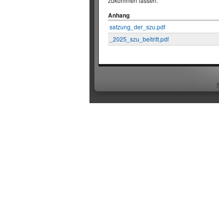
zukommen lassen.
Anhang
satzung_der_szu.pdf
_2025_szu_beitritt.pdf