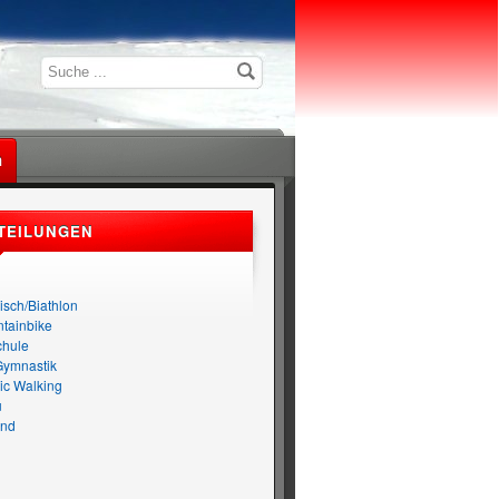
n
TEILUNGEN
n
isch/Biathlon
tainbike
chule
Gymnastik
ic Walking
u
nd