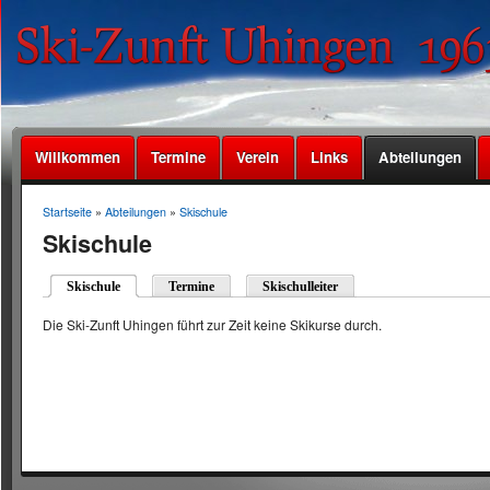
Willkommen
Termine
Verein
Links
Abteilungen
Startseite
»
Abteilungen
»
Skischule
Skischule
Skischule
Termine
Skischulleiter
Die Ski-Zunft Uhingen führt zur Zeit keine Skikurse durch.