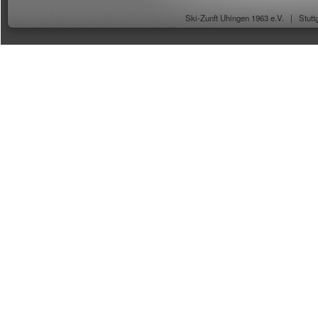
Ski-Zunft Uhingen 1963 e.V. |
Stutt