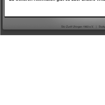
Ski-Zunft Uhingen 1963 e.V. |
Stutt