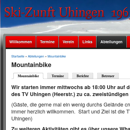
Willkommen
Termine
Verein
Links
Abteilungen
Startseite
»
Abteilungen
»
Mountainbike
Mountainbike
Mountainbike
Termine
Berichte
Betreuer
Wir starten immer mittwochs ab 18:00 Uhr auf 
des TV Uhingen (Heerstr.) zu ca. zweistündige
(Gäste, die gerne mal ein wenig durchs Gelände c
immer herzlich willkommen. Start und Ziel ist die T
Uhingen
)
Zu weiteren Aktivitäten gibt es über unsere Wh