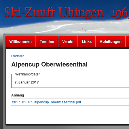
Willkommen
Termine
Verein
Links
Abteilungen
Startseite
Alpencup Oberwiesenthal
Wettkampfdaten
7. Januar 2017
Anhang
2017_01_07_alpencup_oberwiesenthal.pdf