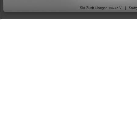
Ski-Zunft Uhingen 1963 e.V. |
Stutt