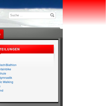
n
TEILUNGEN
n
isch/Biathlon
tainbike
chule
Gymnastik
ic Walking
u
nd