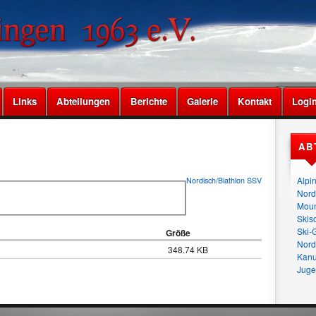
Links
Abteilungen
Berichte
Galerie
Kontakt
Logi
AB
Alpi
Nordisch/Biathlon
SSV
Nord
Moun
Skis
Ski-
Größe
Nord
348.74 KB
Kan
Juge