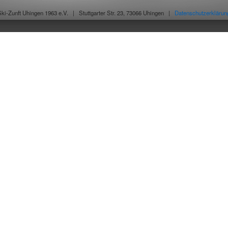
Ski-Zunft Uhingen 1963 e.V. |
Stuttgarter Str. 23, 73066 Uhingen |
Datenschutzerklärun