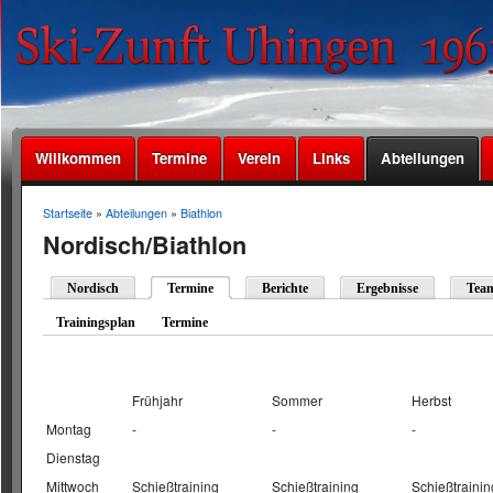
Willkommen
Termine
Verein
Links
Abteilungen
Startseite
»
Abteilungen
»
Biathlon
Nordisch/Biathlon
Nordisch
Termine
Berichte
Ergebnisse
Tea
Trainingsplan
Termine
Frühjahr
Sommer
Herbst
Montag
-
-
-
Dienstag
Mittwoch
Schießtraining
Schießtraining
Schießtrainin