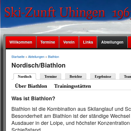
Willkommen
Termine
Verein
Links
Abteilungen
Startseite
»
Abteilungen
»
Biathlon
Nordisch/Biathlon
Nordisch
Termine
Berichte
Ergebnisse
Tea
Über Biathlon
Trainingsstätten
Was ist Biathlon?
Biathlon ist die Kombination aus Skilanglauf und S
Besonderheit am Biathlon ist der ständige Wechsel
Ausdauer in der Loipe, und höchster Konzentratio
Schießstand.