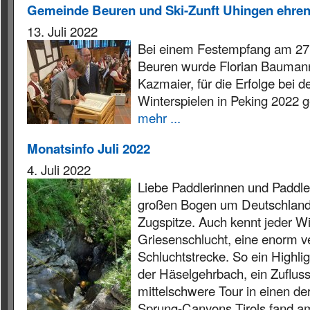
Gemeinde Beuren und Ski-Zunft Uhingen ehre
13. Juli 2022
Bei einem Festempfang am 27.
Beuren wurde Florian Baumann
Kazmaier, für die Erfolge bei 
Winterspielen in Peking 2022 g
mehr ...
Monatsinfo Juli 2022
4. Juli 2022
Liebe Paddlerinnen und Paddler,
großen Bogen um Deutschlands
Zugspitze. Auch kennt jeder W
Griesenschlucht, eine enorm v
Schluchtstrecke. So ein Highlig
der Häselgehrbach, ein Zufluss
mittelschwere Tour in einen de
Sprung-Canyons Tirols fand am 