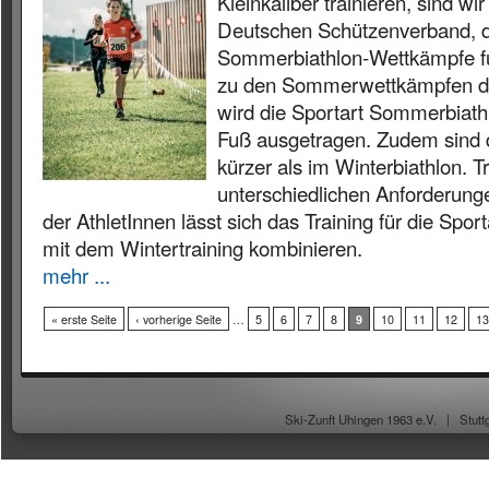
Kleinkaliber trainieren, sind wi
Deutschen Schützenverband, d
Sommerbiathlon-Wettkämpfe fu
zu den Sommerwettkämpfen de
wird die Sportart Sommerbiathl
Fuß ausgetragen. Zudem sind d
kürzer als im Winterbiathlon. Tr
unterschiedlichen Anforderung
der AthletInnen lässt sich das Training für die Spo
mit dem Wintertraining kombinieren.
mehr ...
« erste Seite
‹ vorherige Seite
…
5
6
7
8
9
10
11
12
13
Ski-Zunft Uhingen 1963 e.V. |
Stutt