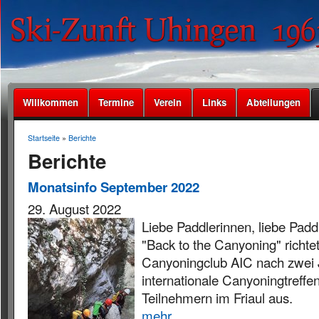
Willkommen
Termine
Verein
Links
Abteilungen
Startseite
»
Berichte
Berichte
Monatsinfo September 2022
29. August 2022
Liebe Paddlerinnen, liebe Padd
"Back to the Canyoning" richtet
Canyoningclub AIC nach zwei 
internationale Canyoningtreffe
Teilnehmern im Friaul aus.
mehr ...