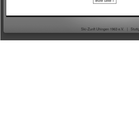
letzte Seite »
Ski-Zunft Uhingen 1963 e.V. |
Stutt