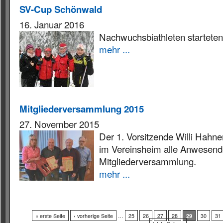
SV-Cup Schönwald
16. Januar 2016
Nachwuchsbiathleten starteten 
mehr ...
Mitgliederversammlung 2015
27. November 2015
Der 1. Vorsitzende Willi Hahn
im Vereinsheim alle Anwesende
Mitgliederversammlung.
mehr ...
« erste Seite
‹ vorherige Seite
…
25
26
27
28
29
30
31