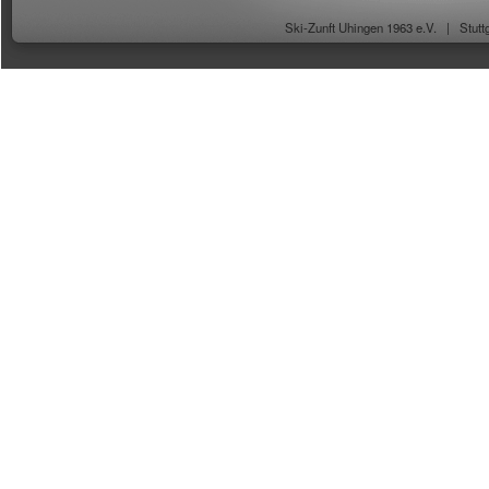
Ski-Zunft Uhingen 1963 e.V. |
Stutt