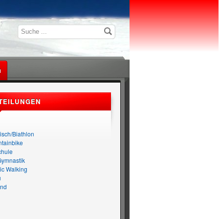
n
TEILUNGEN
n
isch/Biathlon
tainbike
chule
Gymnastik
ic Walking
u
nd