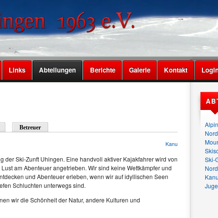
Links
Abteilungen
Berichte
Galerie
Kontakt
Logi
AB
Alpi
Betreuer
Nord
Moun
Kanu
Skis
 der Ski-Zunft Uhingen. Eine handvoll aktiver Kajakfahrer wird von
Ski-
e Lust am Abenteuer angetrieben. Wir sind keine Wettkämpfer und
Nord
entdecken und Abenteuer erleben, wenn wir auf idyllischen Seen
Kan
iefen Schluchten unterwegs sind.
Juge
nen wir die Schönheit der Natur, andere Kulturen und