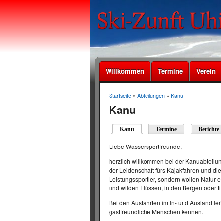
Willkommen
Termine
Verein
Startseite
»
Abteilungen
»
Kanu
Kanu
Kanu
Termine
Berichte
Liebe Wassersportfreunde,
herzlich willkommen bei der Kanuabteilung
der Leidenschaft fürs Kajakfahren und di
Leistungssportler, sondern wollen Natur 
und wilden Flüssen, in den Bergen oder t
Bei den Ausfahrten im In- und Ausland ler
gastfreundliche Menschen kennen.