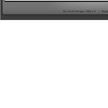
Ski-Zunft Uhingen 1963 e.V. |
Stutt