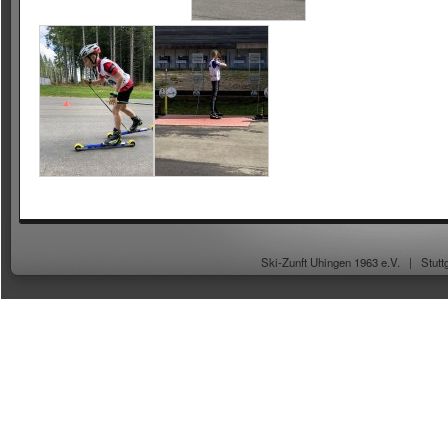
Ski-Zunft Uhingen 1963 e.V. |
Stutt