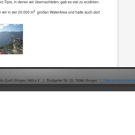
z-Tipis, in denen wir übernachteten, gab es viel zu erzählen.
2
wir in der 20.000 m
großen
WaterArea und hatte auch dort
Ski-Zunft Uhingen 1963 e.V. |
Stuttgarter Str. 23, 73066 Uhingen |
Datenschutzerklärun