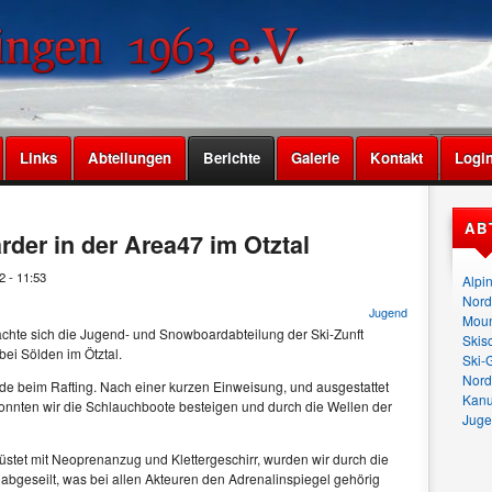
Links
Abteilungen
Berichte
Galerie
Kontakt
Logi
AB
er in der Area47 im Ötztal
2 - 11:53
Alpi
Nord
Jugend
Moun
hte sich die Jugend- und Snowboardabteilung der Ski-Zunft
Skis
ei Sölden im Ötztal.
Ski-
Nord
ude beim Rafting. Nach einer kurzen Einweisung, und ausgestattet
Kan
nten wir die Schlauchboote besteigen und durch die Wellen der
Juge
tet mit Neoprenanzug und Klettergeschirr, wurden wir durch die
 abgeseilt, was bei allen Akteuren den Adrenalinspiegel gehörig