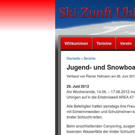
Willkommen
Termine
Verein
Startseite
»
Berichte
Jugend- und Snowboard
Verfasst von Rainer Hofmann am 26. Juni 201
26. Juni 2012
Am Wochenende, 14.06. – 17.06.2012 mac
Uhingen auf in die Erlebniswelt AREA 47 b
Alle Beteiligten hatten samstags ihre Fre
mit Schwimmwesten und Schutzhelmen kon
Imster Schlucht reiten.
Beim anschließenden Canyoning, ausgerüs
tosenden Wasserfälle der Imster Schlucht