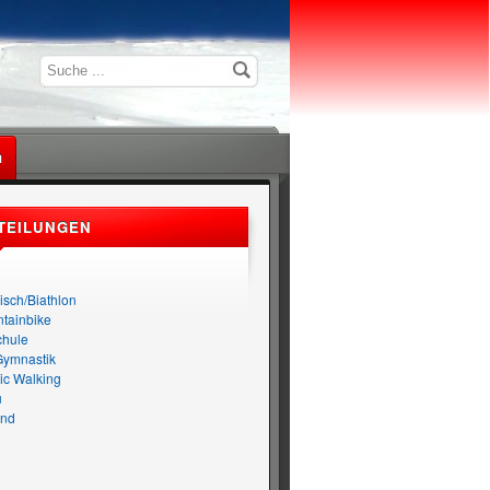
n
TEILUNGEN
n
isch/Biathlon
tainbike
chule
Gymnastik
ic Walking
u
nd