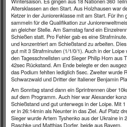
Wintersaison. Es gingen aus 18 Nationen 360 Teil
Altersklassen an den Start. Aus Holzhausen war de
Ketzer in der Juniorenklasse mit am Start. Für ihn 
sammeln für die Qualifikation zur Juniorenweltmei
an gleicher Stelle. Am Samstag fand ein Einzelre
Schießen statt. Pro Fehler gab es eine Strafminute.
und konzentriert am Schießstand zu arbeiten. Dies
gut mit 3 Strafminuten (1/1/0/1). Auch in der Loipe 
den Tagesschnellsten und Sieger Philip Horn aus T
42sec Rückstand. Am Ende belegte er den ausgezei
das Podium fehlten lediglich 5sec. Zweiter wurd
Schwarzwald und Dritter der Italiener Benjamin Pla
Am Sonntag stand dann ein Sprintrennen über 10
auf dem Programm. Auch hier war Alexander konze
Schießstand und gut unterwegs in der Loipe. Mit 1
er in 26:14min als Neunter in das Ziel. Auf Platz dr
Sieger wurde Artem Tyshenko aus der Ukraine in 2
Raschke und Matthias Dorfer, beide aus Bayern.