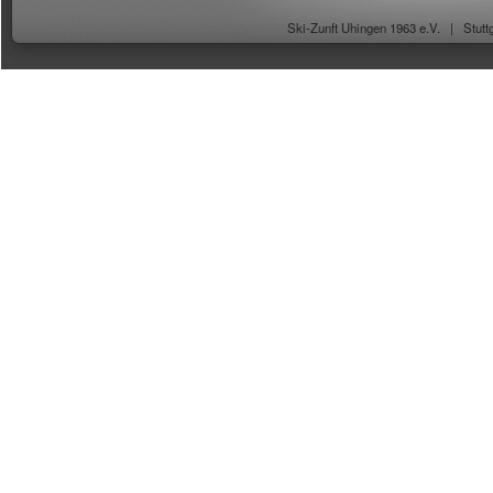
Ski-Zunft Uhingen 1963 e.V. |
Stutt