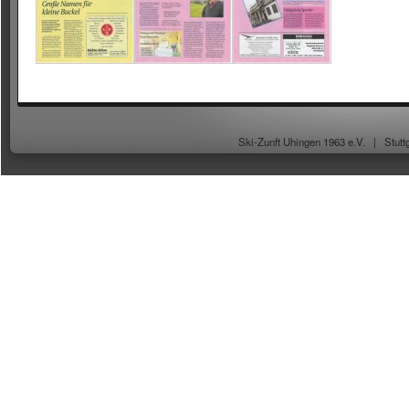
Ski-Zunft Uhingen 1963 e.V. |
Stutt